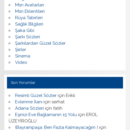
Msn Avatarları
Msn Eklentileri
Rüya Tabirleri
Sağlık Bilgileri
Şaka Gibi
Şarkı Sözleri
Şarkılardan Güzel Sözler
Şiirler
Sinema
Video
Son Yorumlar
Resimli Güzel Sözler
için
Erikli
Evlenme İlanı
için
serhat
Adana Sözleri
için
fatih
Eşinizi Eve Bağlamanın 15 Yolu
için
EROL
ÜZEYİROĞLU
(Bayrampaşa: Ben Fazla Kalmayacağım )
için