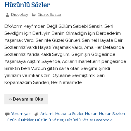
Hüzünlü Sözler
Diskjokey
Güzel Sözler
EfkÃ¢rım Keyfimden Değil Gülüm Sebebi Sensin, Seni
Sevdiğim için Dertliyim Benim Olmadığın için Derbederim.
Yaşamak Vardı Seninle Güzel Günleri, Seninel Hayata Dair
Sözlerimiz Vardı Hayatı Yaşamak Vardı, Ama Her Defasında
Sözlerimiz Yarıda Kaldı Sevgilim. Geçmişin Gölgesinde
Yaşamaya Alıştım Sayende, Acıların ihanetlerin pençesinde
Bıraktın beni Vurdun gittin sana olan Sevgimi, Şimdi
yalnızım ve imkansızım. Öylesine Sevmiştimki Seni
Kopamazdım Senden, Her Nefesimde
» Devamını Oku
Yorum yaz
Anlamlı Hüzünlü Sözler
,
Hüzün
,
Hüzün Sözleri
,
Hüzünlü Nickler
,
Hüzünlü Sözler
,
Hüzünlü Sözler Facebook