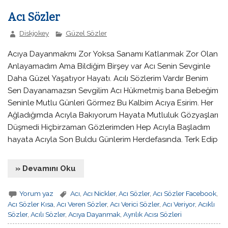
Acı Sözler
Diskjokey
Güzel Sözler
Acıya Dayanmakmı Zor Yoksa Sanamı Katlanmak Zor Olan
Anlayamadım Ama Bildiğim Birşey var Acı Senin Sevginle
Daha Güzel Yaşatıyor Hayatı. Acılı Sözlerim Vardır Benim
Sen Dayanamazsın Sevgilim Acı Hükmetmiş bana Bebeğim
Seninle Mutlu Günleri Görmez Bu Kalbim Acıya Esirim. Her
Ağladığımda Acıyla Bakıyorum Hayata Mutluluk Gözyaşları
Düşmedi Hiçbirzaman Gözlerimden Hep Acıyla Başladım
hayata Acıyla Son Buldu Günlerim Herdefasında. Terk Edip
» Devamını Oku
Yorum yaz
Acı
,
Acı Nickler
,
Acı Sözler
,
Acı Sözler Facebook
,
Acı Sözler Kısa
,
Acı Veren Sözler
,
Acı Verici Sözler
,
Acı Veriyor
,
Acıklı
Sözler
,
Acılı Sözler
,
Acıya Dayanmak
,
Ayrılık Acısı Sözleri