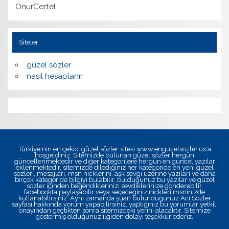
OnurCertel
Siteler
güzel sözler
nasıl hesaplanır
Türkiye'nin en çekici
güzel sözler
sitesi www.enguzelsozler.us'a
hoşgeldiniz, Sitemizde bulunan güzel sözler hergün
güncellenmektedir ve diğer kategorilere hergün en güncel yazılar
eklenmektedir, sitemizde dilediğiniz her kategoride en yeni güzel
sözleri, mesajları, msn nicklerini, aşk sevgi üzerine yazıları ve daha
birçok kategoride bilgiyi bulabilir, bulduğunuz bu yazılar ve güzel
sözler içinden beğendiklerinizi sevdiklerinize gönderebilir,
facebookta paylaşabilir veya seçeceğiniz nickleri msninizde
kullanabilirsiniz. Aynı zamanda şuan bulunduğunuz
Acı Sözler
sayfası hakkında yorum yapabilirsiniz, yaptığınız bu yorumlar yetkili
onayından geçtikten sonra sitemizdeki yerini alacaktır. Sitemize
göstermiş olduğunuz ilgiden dolayı teşekkür ederiz.