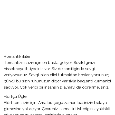
Romantik ikiler
Romantizm, sizin için en basta geliyor. Sevildiginizi
hissetmeye ihtiyaciniz var. Siz de karsiliginda sevgi
veriyorsunuz. Sevgilinizin elini tutmaktan hoslaniyorsunuz;
çünkü bu sizin ruhunuzun diger yarisiyla baglanti kurmanizi
sagliyor. Çok verici bir insansiniz, almayi da ögrenmelisiniz.
Flörtçü Üçler
Flört tam sizin için. Ama bu çogu zaman basinizin belaya
girmesine yol açiyor. Çevrenizi sarmasini istediginiz yakisikli
erkekler çogu zaman yaninizda olmuyor …