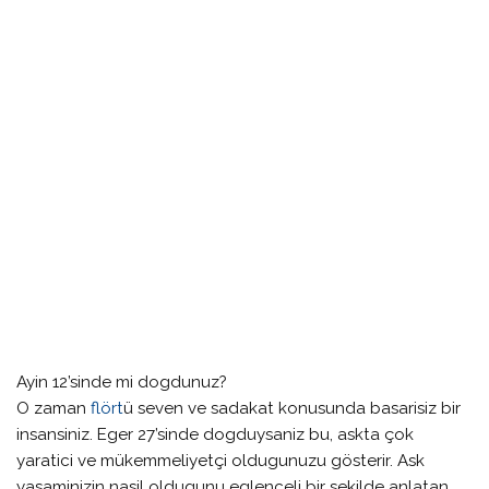
Ayin 12’sinde mi dogdunuz?
O zaman
flört
ü seven ve sadakat konusunda basarisiz bir
insansiniz. Eger 27’sinde dogduysaniz bu, askta çok
yaratici ve mükemmeliyetçi oldugunuzu gösterir. Ask
yasaminizin nasil oldugunu eglenceli bir sekilde anlatan