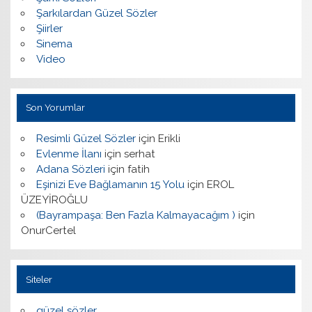
Şarkılardan Güzel Sözler
Şiirler
Sinema
Video
Son Yorumlar
Resimli Güzel Sözler
için
Erikli
Evlenme İlanı
için
serhat
Adana Sözleri
için
fatih
Eşinizi Eve Bağlamanın 15 Yolu
için
EROL
ÜZEYİROĞLU
(Bayrampaşa: Ben Fazla Kalmayacağım )
için
OnurCertel
Siteler
güzel sözler