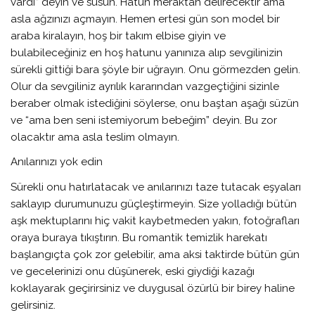
vardı” deyin ve susun. Hatun meraktan delirecektir ama
asla ağzınızı açmayın. Hemen ertesi gün son model bir
araba kiralayın, hoş bir takım elbise giyin ve
bulabileceğiniz en hoş hatunu yanınıza alıp sevgilinizin
sürekli gittiği bara şöyle bir uğrayın. Onu görmezden gelin.
Olur da sevgiliniz ayrılık kararından vazgeçtiğini sizinle
beraber olmak istediğini söylerse, onu baştan aşağı süzün
ve “ama ben seni istemiyorum bebeğim” deyin. Bu zor
olacaktır ama asla teslim olmayın.
Anılarınızı yok edin
Sürekli onu hatırlatacak ve anılarınızı taze tutacak eşyaları
saklayıp durumunuzu güçleştirmeyin. Size yolladığı bütün
aşk mektuplarını hiç vakit kaybetmeden yakın, fotoğrafları
oraya buraya tıkıştırın. Bu romantik temizlik harekatı
başlangıçta çok zor gelebilir, ama aksi taktirde bütün gün
ve gecelerinizi onu düşünerek, eski giydiği kazağı
koklayarak geçirirsiniz ve duygusal özürlü bir birey haline
gelirsiniz.