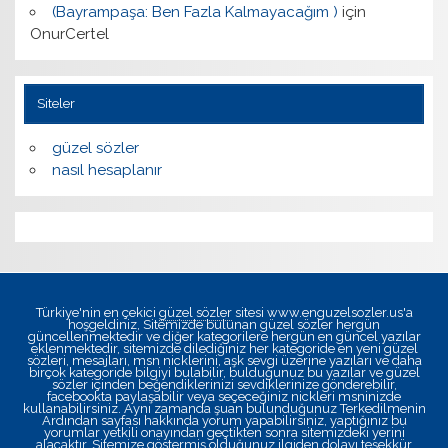
(Bayrampaşa: Ben Fazla Kalmayacağım )
için
OnurCertel
Siteler
güzel sözler
nasıl hesaplanır
Türkiye'nin en çekici
güzel sözler
sitesi www.enguzelsozler.us'a
hoşgeldiniz, Sitemizde bulunan güzel sözler hergün
güncellenmektedir ve diğer kategorilere hergün en güncel yazılar
eklenmektedir, sitemizde dilediğiniz her kategoride en yeni güzel
sözleri, mesajları, msn nicklerini, aşk sevgi üzerine yazıları ve daha
birçok kategoride bilgiyi bulabilir, bulduğunuz bu yazılar ve güzel
sözler içinden beğendiklerinizi sevdiklerinize gönderebilir,
facebookta paylaşabilir veya seçeceğiniz nickleri msninizde
kullanabilirsiniz. Aynı zamanda şuan bulunduğunuz
Terkedilmenin
Ardından
sayfası hakkında yorum yapabilirsiniz, yaptığınız bu
yorumlar yetkili onayından geçtikten sonra sitemizdeki yerini
alacaktır. Sitemize göstermiş olduğunuz ilgiden dolayı teşekkür