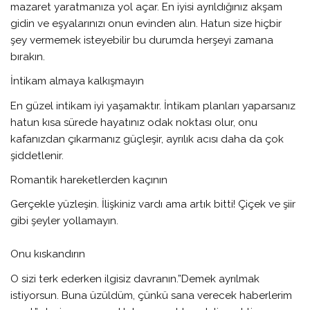
mazaret yaratmanıza yol açar. En iyisi ayrıldığınız akşam
gidin ve eşyalarınızı onun evinden alın. Hatun size hiçbir
şey vermemek isteyebilir bu durumda herşeyi zamana
bırakın.
İntikam almaya kalkışmayın
En güzel intikam iyi yaşamaktır. İntikam planları yaparsanız
hatun kısa sürede hayatınız odak noktası olur, onu
kafanızdan çıkarmanız güçleşir, ayrılık acısı daha da çok
şiddetlenir.
Romantik hareketlerden kaçının
Gerçekle yüzleşin. İlişkiniz vardı ama artık bitti! Çiçek ve şiir
gibi şeyler yollamayın.
Onu kıskandırın
O sizi terk ederken ilgisiz davranın.”Demek ayrılmak
istiyorsun. Buna üzüldüm, çünkü sana verecek haberlerim