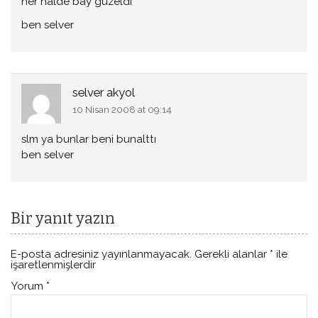
her halde bay güzeldi
ben selver
selver akyol
10 Nisan 2008 at 09:14
slm ya bunlar beni bunalttı
ben selver
Bir yanıt yazın
E-posta adresiniz yayınlanmayacak.
Gerekli alanlar
*
ile
işaretlenmişlerdir
Yorum
*