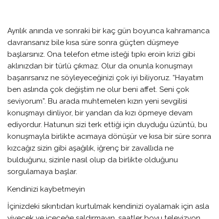
Ayrılık anında ve sonraki bir kaç gün boyunca kahramanca
davransanız bile kısa süre sonra güçten düşmeye
başlarsınız. Ona telefon etme isteği tıpkı eroin krizi gibi
aklınızdan bir türlü çıkmaz. Olur da onunla konuşmayı
başarırsanız ne söyleyeceğinizi çok iyi biliyoruz. “Hayatım
ben aslında çok değiştim ne olur beni affet. Seni çok
seviyorum”. Bu arada muhtemelen kızın yeni sevgilisi
konuşmayı dinliyor, bir yandan da kızı öpmeye devam
ediyordur. Hatunun sizi terk ettiği için duyduğu üzüntü, bu
konuşmayla birlikte acımaya dönüşür ve kısa bir süre sonra
kızcağız sizin gibi aşağılık, iğrenç bir zavallıda ne
bulduğunu, sizinle nasıl olup da birlikte olduğunu
sorgulamaya başlar.
Kendinizi kaybetmeyin
İçinizdeki sıkıntıdan kurtulmak kendinizi oyalamak için asla
yiyecek ve içeceğe saldırmayın, saatler boyu televizyon