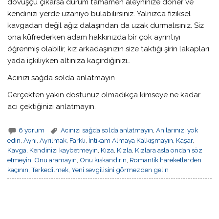
dövüşçü çıkarsa durum tamamen aleyhinize döner ve
kendinizi yerde uzanıyo bulabilirsiniz. Yalnızca fiziksel
kavgadan değil ağız dalaşından da uzak durmalısınız. Siz
ona küfrederken adam hakkınızda bir çok ayrıntıyı
öğrenmiş olabilir, kız arkadaşınızın size taktığı şirin lakapları
yada içkiliyken altınıza kaçırdığınızı…
Acınızı sağda solda anlatmayın
Gerçekten yakın dostunuz olmadıkça kimseye ne kadar
acı çektiğinizi anlatmayın.
6 yorum
Acınızı sağda solda anlatmayın
,
Anılarınızı yok
edin
,
Aynı
,
Ayrılmak
,
Farklı
,
İntikam Almaya Kalkışmayın
,
Kaşar
,
Kavga
,
Kendinizi kaybetmeyin
,
Kıza
,
Kızla
,
Kızlara asla ondan söz
etmeyin
,
Onu aramayın
,
Onu kıskandırın
,
Romantik hareketlerden
kaçının
,
Terkedilmek
,
Yeni sevgilisini görmezden gelin