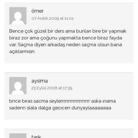
ömer
07 Aralık 2009 at 11:01
Bence çok güzel bir ders ama bunları bire bir yapmak
biraz zor ama çoğunu yapmakta bence biraz fayda
var. Saçma diyen arkadaş neden saçma olsun bana
açıklarmısın.
aysima
23 Eylül 2008 at 17:39
bnce bıras sacma seylerrrrrrrrrrrrrrrrrrr aska ınama
sadenn slala dalga gecıcen dunyaylaaaaaaaa
tarık