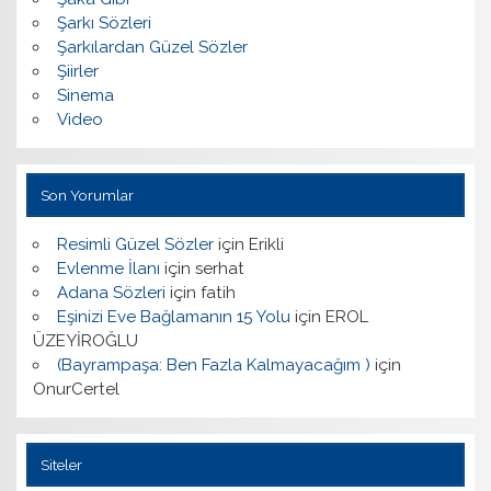
Şarkı Sözleri
Şarkılardan Güzel Sözler
Şiirler
Sinema
Video
Son Yorumlar
Resimli Güzel Sözler
için
Erikli
Evlenme İlanı
için
serhat
Adana Sözleri
için
fatih
Eşinizi Eve Bağlamanın 15 Yolu
için
EROL
ÜZEYİROĞLU
(Bayrampaşa: Ben Fazla Kalmayacağım )
için
OnurCertel
Siteler