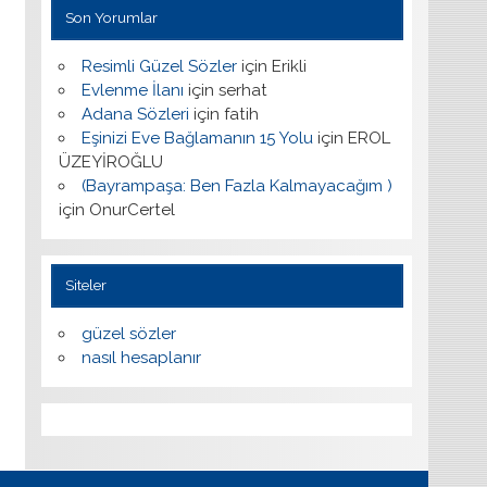
Son Yorumlar
Resimli Güzel Sözler
için
Erikli
Evlenme İlanı
için
serhat
Adana Sözleri
için
fatih
Eşinizi Eve Bağlamanın 15 Yolu
için
EROL
ÜZEYİROĞLU
(Bayrampaşa: Ben Fazla Kalmayacağım )
için
OnurCertel
Siteler
güzel sözler
nasıl hesaplanır