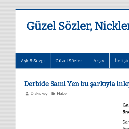
Güzel Sözler, Nickler
Aşk & Sevgi
Güzel Sözler
Arşiv
İletiş
Derbide Sami Yen bu şarkıyla inl
Diskjokey
Haber
Ga
önc
Sar