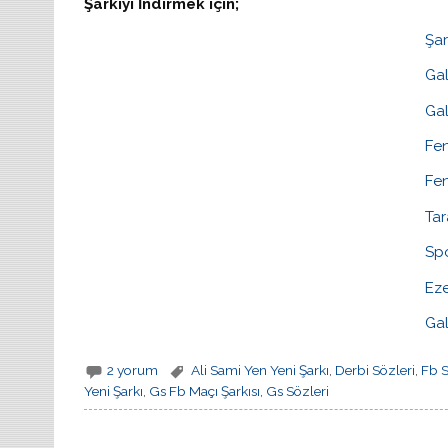
Şarkıyı İndirmek için;
Şar
Gal
Gal
Fe
Fen
Tar
Spo
Eze
Gal
2 yorum
Ali Sami Yen Yeni Şarkı
,
Derbi Sözleri
,
Fb S
Yeni Şarkı
,
Gs Fb Maçı Şarkısı
,
Gs Sözleri