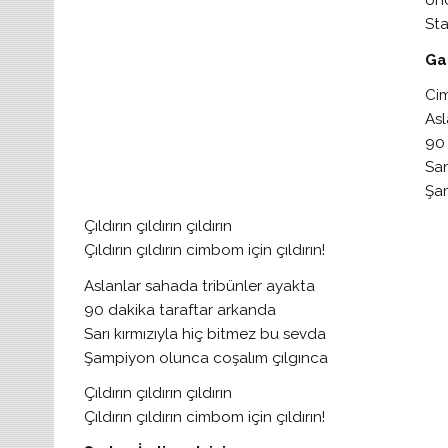
önc
Sta
Gal
Ci
Asl
90 
Sar
Şa
Çıldırın çıldırın çıldırın
Çıldırın çıldırın cimbom için çıldırın!
Aslanlar sahada tribünler ayakta
90 dakika taraftar arkanda
Sarı kırmızıyla hiç bitmez bu sevda
Şampiyon olunca coşalım çılgınca
Çıldırın çıldırın çıldırın
Çıldırın çıldırın cimbom için çıldırın!