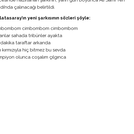
esinde hazırlanan şarkının, yarın gün boyunca Ali Sami Yen
dı’nda çalınacağı belirtildi.
atasaray’ın yeni şarkısının sözleri şöyle:
mbombom cimbombom cimbombom
anlar sahada tribünler ayakta
dakika taraftar arkanda
ı kırmızıyla hiç bitmez bu sevda
mpiyon olunca coşalım çılgınca