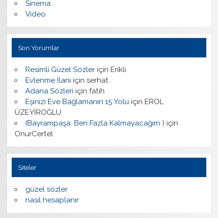
Sinema
Video
Son Yorumlar
Resimli Güzel Sözler
için
Erikli
Evlenme İlanı
için
serhat
Adana Sözleri
için
fatih
Eşinizi Eve Bağlamanın 15 Yolu
için
EROL
ÜZEYİROĞLU
(Bayrampaşa: Ben Fazla Kalmayacağım )
için
OnurCertel
Siteler
güzel sözler
nasıl hesaplanır