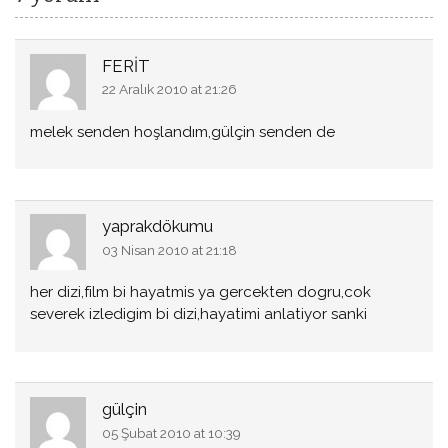
FERİT
22 Aralık 2010 at 21:26
melek senden hoşlandım,gülçin senden de
yaprakdökumu
03 Nisan 2010 at 21:18
her dizi,film bi hayatmis ya gercekten dogru,cok
severek izledigim bi dizi,hayatimi anlatiyor sanki
gülçin
05 Şubat 2010 at 10:39