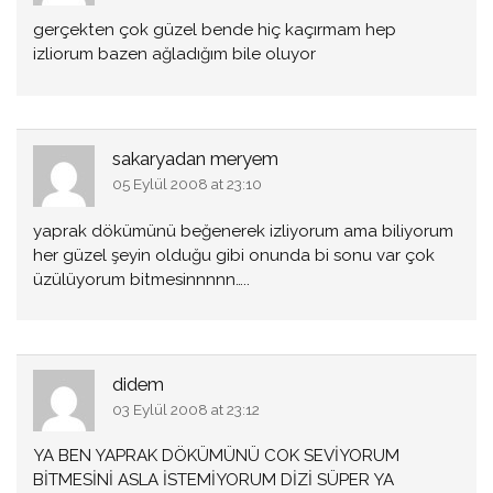
gerçekten çok güzel bende hiç kaçırmam hep
izliorum bazen ağladığım bile oluyor
sakaryadan meryem
05 Eylül 2008 at 23:10
yaprak dökümünü beğenerek izliyorum ama biliyorum
her güzel şeyin olduğu gibi onunda bi sonu var çok
üzülüyorum bitmesinnnnn…..
didem
03 Eylül 2008 at 23:12
YA BEN YAPRAK DÖKÜMÜNÜ COK SEVİYORUM
BİTMESİNİ ASLA İSTEMİYORUM DİZİ SÜPER YA