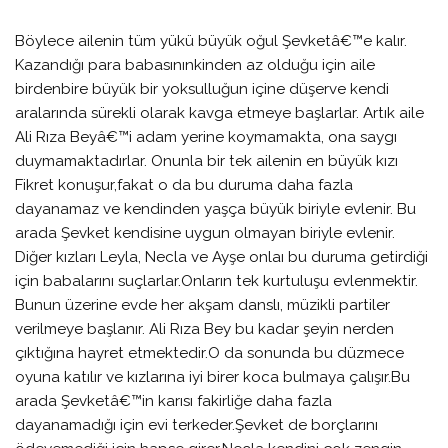
Böylece ailenin tüm yükü büyük oğul Şevketâ€™e kalır.
Kazandığı para babasınınkinden az olduğu için aile
birdenbire büyük bir yoksulluğun içine düşerve kendi
aralarında sürekli olarak kavga etmeye başlarlar. Artık aile
Ali Rıza Beyâ€™i adam yerine koymamakta, ona saygı
duymamaktadırlar. Onunla bir tek ailenin en büyük kızı
Fikret konuşur,fakat o da bu duruma daha fazla
dayanamaz ve kendinden yaşça büyük biriyle evlenir. Bu
arada Şevket kendisine uygun olmayan biriyle evlenir.
Diğer kızları Leyla, Necla ve Ayşe onlaı bu duruma getirdiği
için babalarını suçlarlar.Onların tek kurtuluşu evlenmektir.
Bunun üzerine
evde her akşam danslı, müzikli partiler
verilmeye başlanır. Ali Rıza Bey bu kadar şeyin nerden
çıktığına hayret etmektedir.O da sonunda bu düzmece
oyuna katılır ve kızlarına iyi birer koca bulmaya çalışır.Bu
arada Şevketâ€™in karısı fakirliğe daha fazla
dayanamadığı için evi terkeder.Şevket de borçlarını