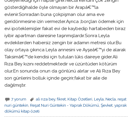
ödeyemediği için hapse girer.Necla kendini çok zengin
gösterdiğihalde öyle olmayan bir Arapâ€™la
evlenir.Sonradan buna çokpişman olur ama eve
geridönmesine izin vermezler.Ayrıca ,borçları ödemek için
evi ipoteklemişler fakat evi de kaybedip hartabeden biraz
iyibir apartman dairesine taşınmışlardır.Sonra Leyla
evdekilerden habersiz zengin bir adamın metresi olur.Bu
olay ortaya çıkınca Leyla annesini ve Ayşeâ€™yi de alarak
Taksimâ€™de kendisi için tutulan lüks daireye gider.Ali
Rıza Bey kızını reddetmektedir ve üzüntüden kötürüm
olur.En sonunda onun da gönlünü alırlar ve Ali Rıza Bey
son günlerini bolluk içinde geçirir,fakat bir aile de
dağılmıştır.
7 yorum
ali rıza bey
,
fikret
,
Kitap Özetleri
,
Leyla
,
Necla
,
reşat
nuri güntekin
,
Reşat Nuri Güntekin - Yaprak Dökümü
,
Şevket
,
yaprak
dökümü kitap özeti