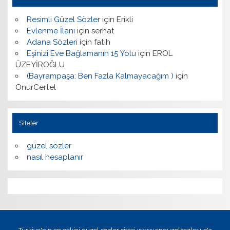
Resimli Güzel Sözler
için
Erikli
Evlenme İlanı
için
serhat
Adana Sözleri
için
fatih
Eşinizi Eve Bağlamanın 15 Yolu
için
EROL
ÜZEYİROĞLU
(Bayrampaşa: Ben Fazla Kalmayacağım )
için
OnurCertel
Siteler
güzel sözler
nasıl hesaplanır