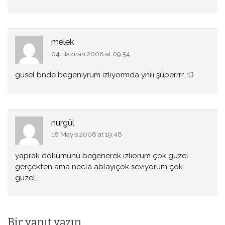
melek
04 Haziran 2008 at 09:54
güsel bnde begeniyrum izliyormda yniii şüperrrr…:D
nurgül
18 Mayıs 2008 at 19:48
yaprak dökümünü beğenerek izliorum çok güzel
gerçekten ama necla ablayıçok seviyorum çok
güzel….
Bir yanıt yazın