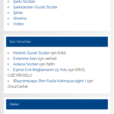
Şarkı Sözleri
Şarkılardan Güzel Sözler
Şiirler
Sinema
Video
Son Yorumlar
Resimli Güzel Sözler
için
Erikli
Evlenme İlanı
için
serhat
Adana Sözleri
için
fatih
Eşinizi Eve Bağlamanın 15 Yolu
için
EROL
ÜZEYİROĞLU
(Bayrampaşa: Ben Fazla Kalmayacağım )
için
OnurCertel
Siteler