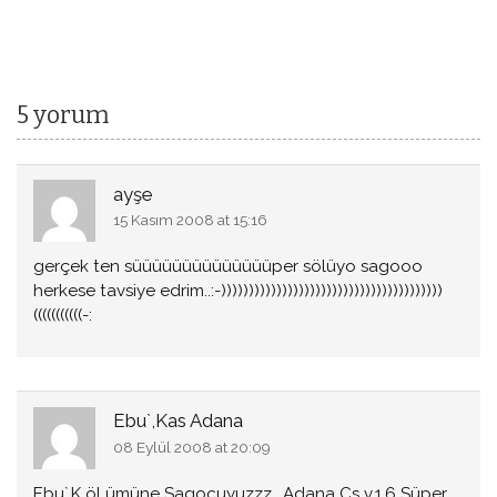
5 yorum
ayşe
15 Kasım 2008 at 15:16
gerçek ten süüüüüüüüüüüüüüper sölüyo sagooo
herkese tavsiye edrim..:-))))))))))))))))))))))))))))))))))))))))
(((((((((((-:
Ebu`,Kas Adana
08 Eylül 2008 at 20:09
Ebu`,K öLümüne Sagocuyuzzz.. Adana Cs v.1.6 Süper