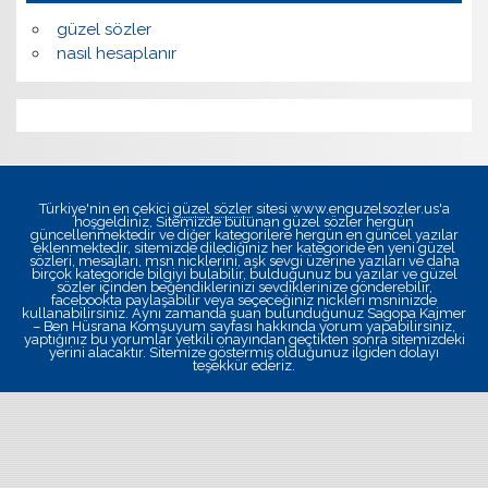
güzel sözler
nasıl hesaplanır
Türkiye'nin en çekici
güzel sözler
sitesi www.enguzelsozler.us'a
hoşgeldiniz, Sitemizde bulunan güzel sözler hergün
güncellenmektedir ve diğer kategorilere hergün en güncel yazılar
eklenmektedir, sitemizde dilediğiniz her kategoride en yeni güzel
sözleri, mesajları, msn nicklerini, aşk sevgi üzerine yazıları ve daha
birçok kategoride bilgiyi bulabilir, bulduğunuz bu yazılar ve güzel
sözler içinden beğendiklerinizi sevdiklerinize gönderebilir,
facebookta paylaşabilir veya seçeceğiniz nickleri msninizde
kullanabilirsiniz. Aynı zamanda şuan bulunduğunuz
Sagopa Kajmer
– Ben Hüsrana Komşuyum
sayfası hakkında yorum yapabilirsiniz,
yaptığınız bu yorumlar yetkili onayından geçtikten sonra sitemizdeki
yerini alacaktır. Sitemize göstermiş olduğunuz ilgiden dolayı
teşekkür ederiz.