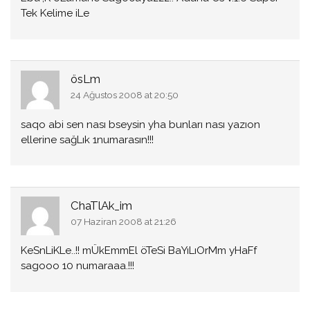
Tek Kelime iLe
ösLm
24 Ağustos 2008 at 20:50
saqo abi sen nası bseysin yha bunları nası yazıon
ellerine sağLık 1numarasın!!!
ChaTlAk_im
07 Haziran 2008 at 21:26
KeSnLiKLe..!! mÜkEmmEl öTeSi BaYıLıOrMm yHaFf
sagooo 10 numaraaa.!!!