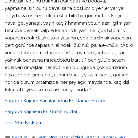
Bilmelisin yolunu bulman çok basit ve bedava,
yapmamalısın bunu dava, sana dostum diyenler var ya
alayı hava en sert tekerlekler bile bir gün mutlak kaçırır
hava, gel yanaş!… yaşın kaç ? hmmmm yolun azını gitmişsin
tecrübe demek kalpte kalan izdir yanılma. çok bildimlik
yaparsan çok düşmüşlük yaşarsın, yok derdimlik yaparsan
dert görünce saparsın. elindeki ölümlü: para,ev,mülk, tÃ¢ ki
vücut. Rabb cömertliğinde asla koymamıştır hudut, can
yakmak pahasına mı icadoldu barut ? ben gülüp selam
ederken simÃ¢ları nemrut. Ben bu uğurda çok yoruldum
olsa zor da içim rahat, ruhum buruk, yüzüm sanık, görsen
hor da durum ortamızda, her şey açık meydanda, kaç kişi
felci tattı iyi ve kötü arası cereyanında ?
Sagopa Kajmer Şarkılarından En Damar Sözler
Sagopa Kajmerin En Güzel Sözleri
Rap Msn Nickleri
5 yorum
Sago Mp3
,
Sago Sözleri
,
Sagopa Kajmer - Ben