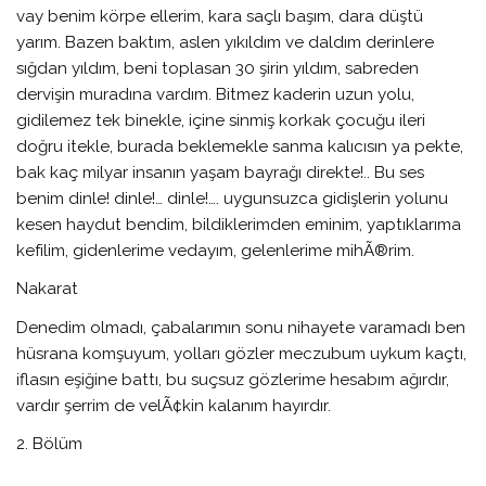
vay benim körpe ellerim, kara saçlı başım, dara düştü
yarım. Bazen baktım, aslen yıkıldım ve daldım derinlere
sığdan yıldım, beni toplasan 30 şirin yıldım, sabreden
dervişin muradına vardım. Bitmez kaderin uzun yolu,
gidilemez tek binekle, içine sinmiş korkak çocuğu ileri
doğru itekle, burada beklemekle sanma kalıcısın ya pekte,
bak kaç milyar insanın yaşam bayrağı direkte!.. Bu ses
benim dinle! dinle!… dinle!…. uygunsuzca gidişlerin yolunu
kesen haydut bendim, bildiklerimden eminim, yaptıklarıma
kefilim, gidenlerime vedayım, gelenlerime mihÃ®rim.
Nakarat
Denedim olmadı, çabalarımın sonu nihayete varamadı ben
hüsrana komşuyum, yolları gözler meczubum uykum kaçtı,
iflasın eşiğine battı, bu suçsuz gözlerime hesabım ağırdır,
vardır şerrim de velÃ¢kin kalanım hayırdır.
2. Bölüm