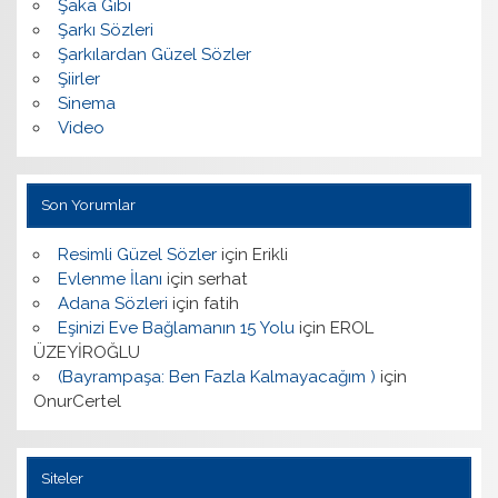
Şaka Gibi
Şarkı Sözleri
Şarkılardan Güzel Sözler
Şiirler
Sinema
Video
Son Yorumlar
Resimli Güzel Sözler
için
Erikli
Evlenme İlanı
için
serhat
Adana Sözleri
için
fatih
Eşinizi Eve Bağlamanın 15 Yolu
için
EROL
ÜZEYİROĞLU
(Bayrampaşa: Ben Fazla Kalmayacağım )
için
OnurCertel
Siteler