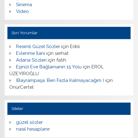
Sinema
Video
Son Yorumlar
Resimli Güzel Sözler
için
Erikli
Evlenme İlanı
için
serhat
Adana Sözleri
için
fatih
Eşinizi Eve Bağlamanın 15 Yolu
için
EROL
ÜZEYİROĞLU
(Bayrampaşa: Ben Fazla Kalmayacağım )
için
OnurCertel
Siteler
güzel sözler
nasıl hesaplanır