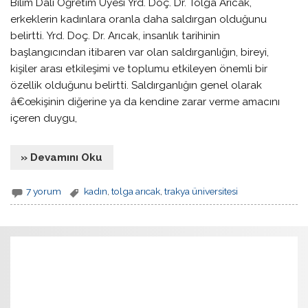
Bilim Dalı Öğretim Üyesi Yrd. Doç. Dr. Tolga Arıcak,
erkeklerin kadınlara oranla daha saldırgan olduğunu
belirtti. Yrd. Doç. Dr. Arıcak, insanlık tarihinin
başlangıcından itibaren var olan saldırganlığın, bireyi,
kişiler arası etkileşimi ve toplumu etkileyen önemli bir
özellik olduğunu belirtti. Saldırganlığın genel olarak
â€œkişinin diğerine ya da kendine zarar verme amacını
içeren duygu,
» Devamını Oku
7 yorum
kadın
,
tolga arıcak
,
trakya üniversitesi